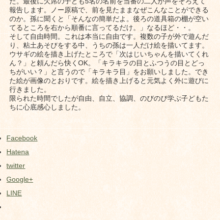
た。最後に欠席の子ども5名の名前を当番の二人が声をそろえて
報告します。ノー原稿で、前を見たままなぜこんなことができる
のか。孫に聞くと「そんなの簡単だよ。後ろの道具箱の棚が空い
てるところを右から順番に言ってるだけ。」なるほど・・。
そして自由時間。これは本当に自由です。複数の子が外で遊んだ
り、粘土あそびをする中、うちの孫は一人だけ絵を描いてます。
ウサギの絵を描き上げたところで「次はじいちゃんを描いてくれ
ん？」と頼んだら快くOK。「キラキラの目とふつうの目とどっ
ちがいい？」と言うので「キラキラ目」をお願いしました。でき
た絵が画像のとおりです。絵を描き上げると元気よく外に遊びに
行きました。
限られた時間でしたが自由、自立、協調、のびのび学ぶ子どもた
ちに心底感心しました。
Facebook
Hatena
twitter
Google+
LINE