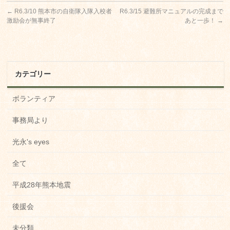
←
R6.3/10 熊本市の自衛隊入隊入校者
R6.3/15 避難所マニュアルの完成まで
激励会が無事終了
あと一歩！
→
カテゴリー
ボランティア
事務局より
光永's eyes
全て
平成28年熊本地震
後援会
未分類