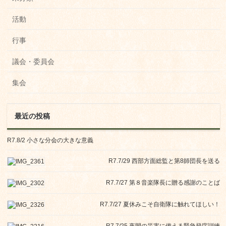
活動
行事
議会・委員会
集会
最近の投稿
R7.8/2 小さな分会の大きな意義
R7.7/29 西部方面総監と第8師団長を送る
R7.7/27 第８音楽隊長に贈る感謝のことば
R7.7/27 夏休みこそ自衛隊に触れてほしい！
R7.7/25 夜間の災害に備える緊急登庁訓練