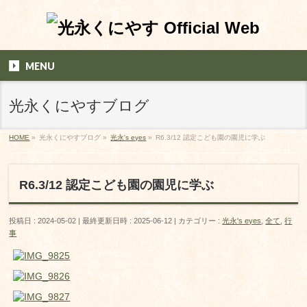
MENU
光永くにやすブログ
HOME
»
光永くにやすブログ
»
光永's eyes
»
R6.3/12 認定こども園の園児に学ぶ
R6.3/12 認定こども園の園児に学ぶ
投稿日 : 2024-05-02
最終更新日時 : 2025-06-12
カテゴリー :
光永's eyes
,
全て
,
行
事