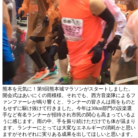
熊本を元気に！第9回熊本城マラソンがスタートしました。
開会式はあいにくの雨模様。それでも、西方音楽隊によるフ
ァンファーレが鳴り響くと、ランナーの皆さんは雨をものと
もせずに駆け抜けて行きました。今年は30km部門の設楽選
手など有名ランナーが招待され市民の関心も高まっているよ
うに感じます。雨の中、手を振り続けただけでも体が温まり
ます。ランナーにとっては大変なエネルギーの消耗かと思い
ますがそれぞれに実りある成果を出してほしいと思います。