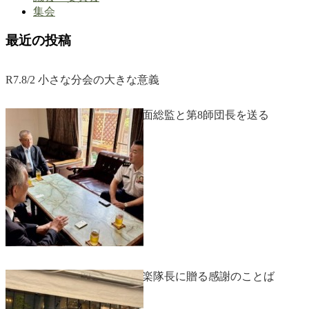
集会
最近の投稿
R7.8/2 小さな分会の大きな意義
R7.7/29 西部方面総監と第8師団長を送る
R7.7/27 第８音楽隊長に贈る感謝のことば