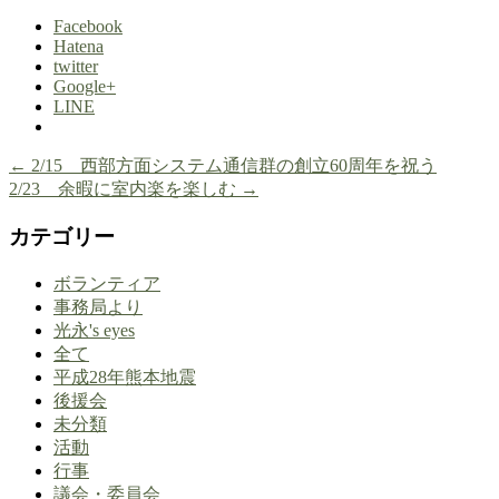
Facebook
Hatena
twitter
Google+
LINE
←
2/15 西部方面システム通信群の創立60周年を祝う
2/23 余暇に室内楽を楽しむ
→
カテゴリー
ボランティア
事務局より
光永's eyes
全て
平成28年熊本地震
後援会
未分類
活動
行事
議会・委員会