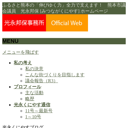
ふるさと熊本の「伸びゆく力」全力で支えます！ 熊本市議
会議員 光永邦保 [みつながくにやす] ホームページ
MENU
メニューを飛ばす
私の考え
私の決意
こんな街づくりを目指します
議会報告（R3）
プロフィール
主な活動
略歴
光永くにやす通信
11号～最新号
1～10号
光永くにやすブログ