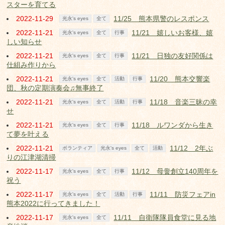
スターを育てる
2022-11-29
11/25 熊本県警のレスポンス
光永's eyes
全て
2022-11-21
11/21 嬉しいお客様、嬉
光永's eyes
全て
行事
しい知らせ
2022-11-21
11/21 日独の友好関係は
光永's eyes
全て
行事
仕組み作りから
2022-11-21
11/20 熊本交響楽
光永's eyes
全て
活動
行事
団、秋の定期演奏会♫無事終了
2022-11-21
11/18 音楽三昧の幸
光永's eyes
全て
活動
行事
せ
2022-11-21
11/18 ルワンダから生き
光永's eyes
全て
行事
て夢を叶える
2022-11-21
11/12 2年ぶ
ボランティア
光永's eyes
全て
活動
りの江津湖清掃
2022-11-17
11/12 母黌創立140周年を
光永's eyes
全て
行事
祝う
2022-11-17
11/11 防災フェアin
光永's eyes
全て
活動
行事
熊本2022に行ってきました！
2022-11-17
11/11 自衛隊隊員食堂に見る地
光永's eyes
全て