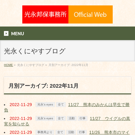
MENU
光永くにやすブログ
HOME
»
光永くにやすブログ
»
月別アーカイブ: 2022年11月
月別アーカイブ: 2022年11月
2022-11-29
11/27 熊本のみかんは早生で勝
光永's eyes
全て
負
2022-11-29
11/27 ウイグルの真
光永's eyes
全て
活動
行事
実を知らせる
2022-11-29
11/26 熊本市のマイ
事務局より
全て
活動
行事