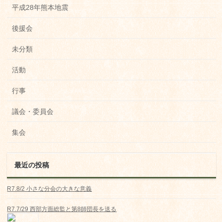
平成28年熊本地震
後援会
未分類
活動
行事
議会・委員会
集会
最近の投稿
R7.8/2 小さな分会の大きな意義
R7.7/29 西部方面総監と第8師団長を送る