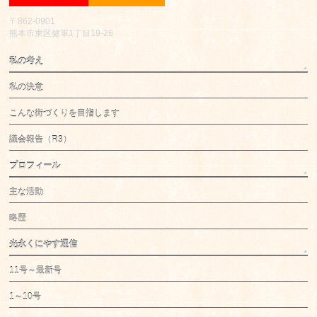
〒862-0901
熊本市東区健軍1丁目19-26
私の考え
私の決意
こんな街づくりを目指します
議会報告（R3）
プロフィール
主な活動
略歴
光永くにやす通信
11号～最新号
1～10号