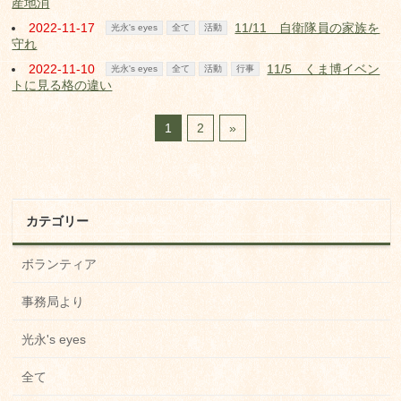
産地消
2022-11-17
11/11 自衛隊員の家族を
光永's eyes
全て
活動
守れ
2022-11-10
11/5 くま博イベン
光永's eyes
全て
活動
行事
トに見る格の違い
1
2
»
カテゴリー
ボランティア
事務局より
光永's eyes
全て