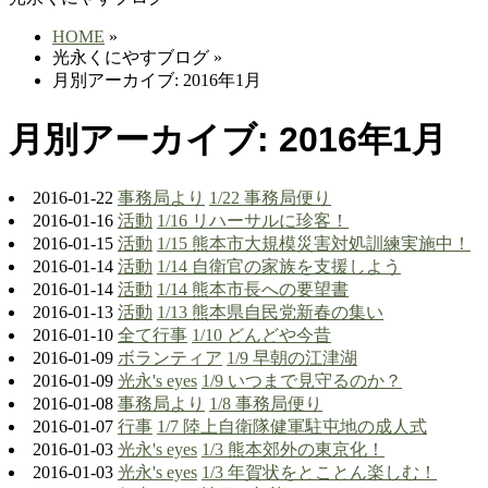
HOME
»
光永くにやすブログ
»
月別アーカイブ: 2016年1月
月別アーカイブ: 2016年1月
2016-01-22
事務局より
1/22 事務局便り
2016-01-16
活動
1/16 リハーサルに珍客！
2016-01-15
活動
1/15 熊本市大規模災害対処訓練実施中！
2016-01-14
活動
1/14 自衛官の家族を支援しよう
2016-01-14
活動
1/14 熊本市長への要望書
2016-01-13
活動
1/13 熊本県自民党新春の集い
2016-01-10
全て
行事
1/10 どんどや今昔
2016-01-09
ボランティア
1/9 早朝の江津湖
2016-01-09
光永's eyes
1/9 いつまで見守るのか？
2016-01-08
事務局より
1/8 事務局便り
2016-01-07
行事
1/7 陸上自衛隊健軍駐屯地の成人式
2016-01-03
光永's eyes
1/3 熊本郊外の東京化！
2016-01-03
光永's eyes
1/3 年賀状をとことん楽しむ！