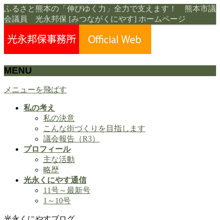
ふるさと熊本の「伸びゆく力」全力で支えます！ 熊本市議
会議員 光永邦保 [みつながくにやす] ホームページ
MENU
メニューを飛ばす
私の考え
私の決意
こんな街づくりを目指します
議会報告（R3）
プロフィール
主な活動
略歴
光永くにやす通信
11号～最新号
1～10号
光永くにやすブログ