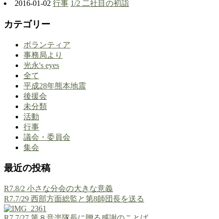
2016-01-02
行事
1/2 二社目の初詣
カテゴリー
ボランティア
事務局より
光永's eyes
全て
平成28年熊本地震
後援会
未分類
活動
行事
議会・委員会
集会
最近の投稿
R7.8/2 小さな分会の大きな意義
R7.7/29 西部方面総監と第8師団長を送る
R7.7/27 第８音楽隊長に贈る感謝のことば