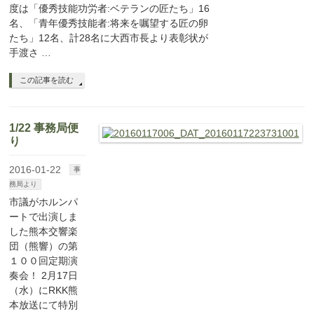
度は「優秀技能功労者:ベテランの匠たち」16
名、「青年優秀技能者:将来を嘱望する匠の卵
たち」12名、計28名に大西市長より表彰状が
手渡さ …
この記事を読む
1/22 事務局便
り
2016-01-22
事
務局より
市議がホルンパ
ートで出演しま
した熊本交響楽
団（熊響）の第
１００回定期演
奏会！ 2月17日
（水）にRKK熊
本放送にて特別