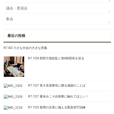
議会・委員会
集会
最近の投稿
R7.8/2 小さな分会の大きな意義
R7.7/29 西部方面総監と第8師団長を送る
R7.7/27 第８音楽隊長に贈る感謝のことば
R7.7/27 夏休みこそ自衛隊に触れてほしい！
R7.7/25 夜間の災害に備える緊急登庁訓練